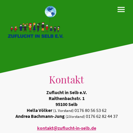
Kontakt
Zuflucht in Selb e.V.
Raithenbachstr. 1
95100 Selb
Hella Völker
0176 80 56 53 62
(1. Vorstand)
Andrea Bachmann-Jung
0176 62 82 44 37
(2.Vorstand)
kontakt@zuflucht-in-selb.de